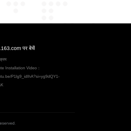
63.com पर बेचें
यक्रम
te Installation Video：
outu.be/P1lg9_idIhA?si=yg9dQY1-
aK
Reserved.