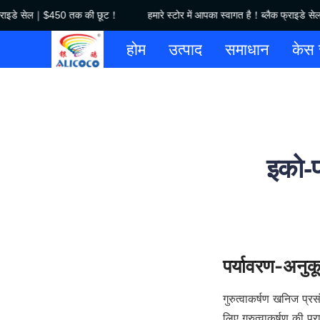
 फ्राइडे सेल｜$450 तक की छूट！
हमारे स्टोर में आपका स्वागत है！ब्लैक फ्राइडे
होम
उत्पाद
समाधान
केस 
इको-फ्
गुरुत्वाकर्षण खनिज प्
लिए गुरुत्वाकर्षण की 