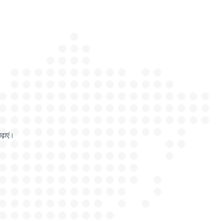
ढ़ाएं।