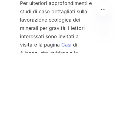
Per ulteriori approfondimenti e 
studi di caso dettagliati sulla 
lavorazione ecologica dei 
minerali per gravità, i lettori 
interessati sono invitati a 
IT
visitare la pagina 
Casi
 di 
Alicoco, che evidenzia le 
implementazioni di successo 
dei progetti. Rimani aggiornato 
sulle ultime innovazioni e 
notizie aziendali tramite la 
pagina 
Notizie
 sezione. Per 
informazioni complete sui 
prodotti e richieste, il 
Prodotti
La pagina offre 
descrizioni dettagliate dei loro 
concentratori a spirale 