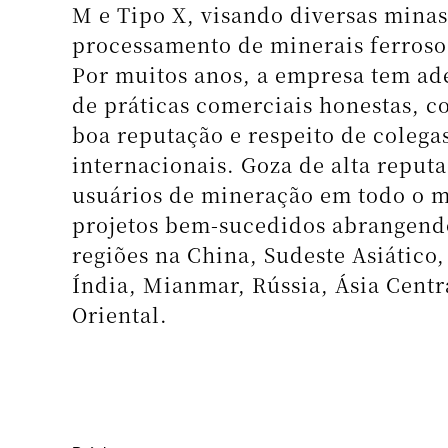
vibratórias.
Concentrador Espiral de Alta Eficiência pa
Próximo