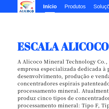
Início
Produtos
Soluç
Beneficiamento Fí
A característica de destaque dos n
reside na sua capacidade de recup
eficientemente — através de proce
físicos — minerais de granulação f
tipicamente difíceis de concentrar.
particularmente eficaz para recup
valiosos perdidos nos fluxos de rej