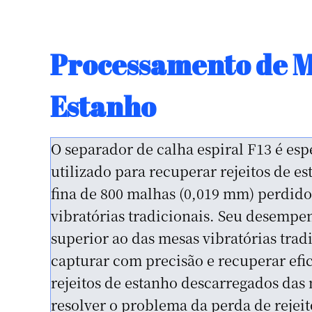
Separação de Areia 
Equipado com separadores de calha esp
estabelecido um processo de separaçã
uma limpeza e uma varredura para rea
enriquecimento preciso de zircônio e 
de zircão-ilmenita costeira. Quando o
concentrado de desbaste é de 20%, as 
recuperação de zircônio e titânio exc
adequado para separação em larga esc
costeiros e realiza a separação e recup
recursos de zircônio-titânio.