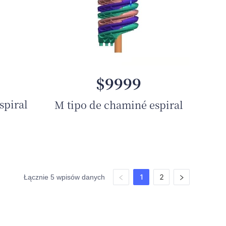
$9999
spiral
M tipo de chaminé espiral
1
2
Łącznie 5 wpisów danych