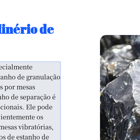
de Praia
iral F13 e L5, é
o de uma desbaste,
lizar o
titânio em placers
 rendimento do
taxas de
edem 98%. É
ala de placers
eração eficientes de