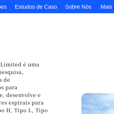
ões
Estudos de Caso
Sobre Nós
Mais
sico
ossos produtos
erar
ssos puramente
ina que são
 Isto é
erar minerais
eitos de mesas