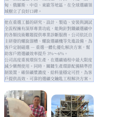
甸、俄羅斯、中亞、東歐等地區，在全球選礦領
域樹立了良好口碑。
他在重選工藝的研究、設計、製造、安裝與調試
全流程擁有深厚專業功底，能夠針對鐵礦選礦中
的各類技術難題提供專業診斷服務。公司依託自
主研發的螺旋溜槽、螺旋選礦機等先進設備，為
客戶定制磁選 — 重選一體化優化解決方案，幫
助客戶將選礦效率提升 3%～6%。
公司高度重視環保生產，在選礦過程中最大限度
減少藥劑使用。同時，關鍵生產環節配備精準控
制裝置，確保礦漿濃度、給料量穩定可控，為客
戶提供高效、可靠的選礦交鑰匙工程解決方案。