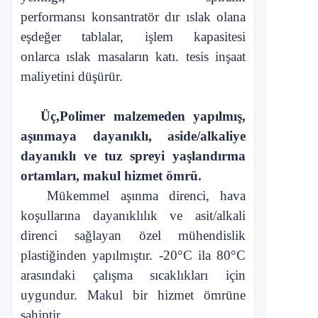
performansı
konsantratör
dır
ıslak olana
eşdeğer
tablalar, işlem kapasitesi
onlarca
ıslak masaların katı. tesis inşaat
maliyetini düşürür.
Üç,
Polimer malzemeden yapılmış,
aşınmaya dayanıklı, aside/alkaliye
dayanıklı ve
tuz spreyi yaşlandırma
ortamları, makul hizmet ömrü
.
Mükemmel aşınma direnci, hava
koşullarına dayanıklılık ve asit/alkali
direnci sağlayan özel mühendislik
plastiğinden yapılmıştır. -20°C ila 80°C
arasındaki çalışma sıcaklıkları için
uygundur. Makul bir hizmet ömrüne
sahiptir.