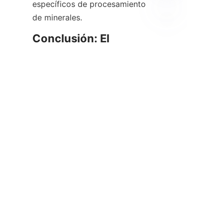
específicos de procesamiento 
ES
Conclusión: El 
Impacto de Alicoco en 
la Industria de 
Minerales de 
Alicoco Mineral Technology Co., 
Limited se ha establecido como 
un actor fundamental en la 
recuperación de minerales de 
gravedad, especialmente los 
ultrafinos y refractarios que a 
menudo se pierden en el 