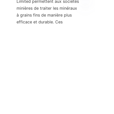
Limited permettent aux sociétés 
minières de traiter les minéraux 
FR
à grains fins de manière plus 
efficace et durable. Ces 
avancées contribuent à 
l'évolution globale de l'industrie 
vers des pratiques minières 
responsables qui protègent les 
ressources naturelles et les 
communautés.
Les opérations minières 
cherchant à améliorer leur 
performance environnementale 
et leur efficacité opérationnelle 
sont encouragées à explorer 
ces solutions de pointe. Pour 
plus d'informations détaillées 