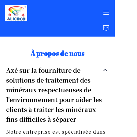
Accueil
Produits
À propos de nous
Solutions
Axé sur la fourniture de
solutions de traitement des
Études de Cas
minéraux respectueuses de
À Propos de Nous
l'environnement pour aider les
clients à traiter les minéraux
FAQ
fins difficiles à séparer
Notre entreprise est spécialisée dans