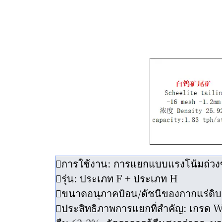
การใช้งาน: การแยกแบบแรงโน้มถ่วงข
รุ่น: ประเภท F + ประเภท H
ขนาดอนุภาคป้อน/ดัชนีของกากแร่ดิบ
ประสิทธิภาพการแยกที่สำคัญ: เกรด W