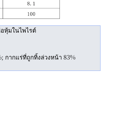
่อหุ้มในไพไรต์
กากแร่ที่ถูกทิ้งล่วงหน้า 83%