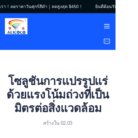
องเรา！ลดราคาวันศุกร์สีดำ｜ลดสูงสุด $450！
ยินดีต้อนรับสู่ร้านขอ
ยินดีต้อนรับสู่ร้านของ
เรา！ลดราคาวันศุกร์สี
ดำ｜ลดสูงสุด $450！
หน้าแรก
สินค้า
โซลูชัน
โซลูชันการแปรรูปแร่
กรณีศึกษา
ด้วยแรงโน้มถ่วงที่เป็น
เกี่ยวกับเรา
มิตรต่อสิ่งแวดล้อม
คำถามที่พบบ่อย
สร้างใน 02.03